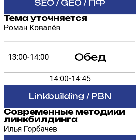
Наш опыт слияния с
группой компаний Далее
Никита Заславский
SEO / GEO / ПФ
Как GEO изменил
видимость Keys.so: итоги
30 дней эксперимента
Руслан Томаев
15:15-16:00
Linkbuilding / PBN
DR мёртв. Как оценивать
домены для PBN в 2026
году?