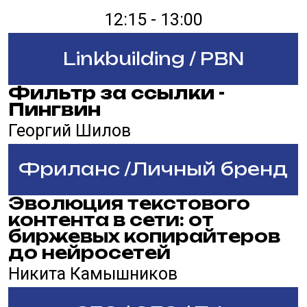
своего агентства: два
направления борьбы с
собственной
незаменимостью
Павел Боревич
SEO / GEO / ПФ
Продающие сайты vs
SEO: как сделать сайт не
только продвигаемым, но
и продающим
Константин Зубков
14:45-15:15
Linkbuilding / PBN
Аутрич в России
Денис Нарижный
ARDA