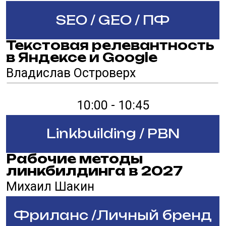
посадочные без
каннибализации
Алексей Солтык
12:15 - 13:00
Linkbuilding / PBN
Фильтр за ссылки -
Пингвин
Георгий Шилов
Фриланс /Личный бренд
Эволюция текстового
контента в сети: от
биржевых копирайтеров
до нейросетей
Никита Камышников