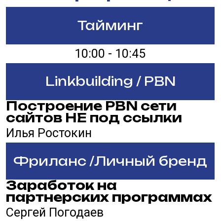
10:00 - 10:45
Linkbuilding / PBN
Рабочие методы
линкбилдинга в 2027
Михаил Шакин
Фриланс /Личный бренд
Как мы зарабатываем
миллионы на
органическом трафике,
продавая чужие
продукты под своим
брендом
Александр Кела
SEO / GEO / ПФ
Как быстро разложить
e-commerce нишу на