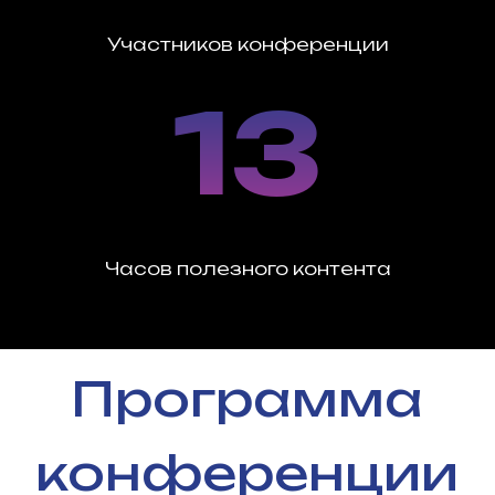
10:00 - 10:45
Участников конференции
Linkbuilding / PBN
13
Построение PBN сети
сайтов НЕ под ссылки
Илья Ростокин
Фриланс /Личный бренд
Заработок на
партнерских программах
Часов полезного контента
Сергей Погодаев
SEO / GEO / ПФ
Текстовая релевантность
в Яндексе и Google
Владислав Островерх