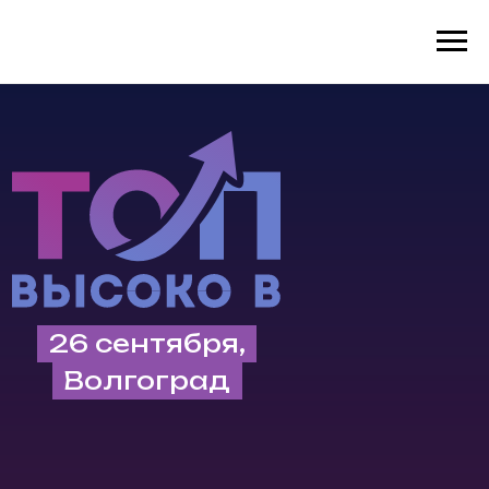
6755c8cd8b186174c427ea1bb953ea6d
26 сентября,
Волгоград