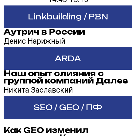
16:00-16:45
Linkbuilding / PBN
ARDA
Пути развития
регионального агентства
Сергей Стукалов
SEO / GEO / ПФ
‎Ценообразование в SEO-
услугах 2026: как
объяснить клиенту
стоимость, когда трафик
перестает быть главной
метрикой
Эрна Саркисян