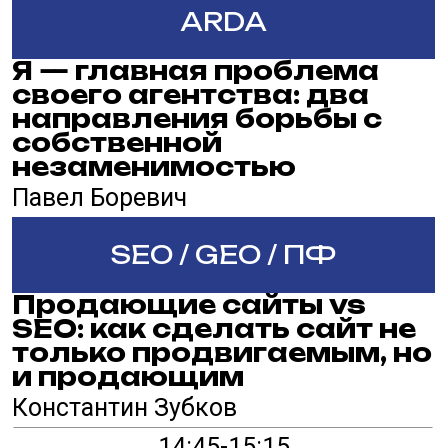
Никита Кудряшов
ARDA
Личный бренд для
бизнеса: корпоративные
аккаунты или личное
влияние – как быть
видимым среди ИИ
Айта Лузгина
SEO / GEO / ПФ
От технического SEO к
AI/GEO:
как подготовить сайт к
генеративному поиску и
цитированию в ответах
ИИ
Евгений Лоскутов