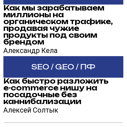
SEO / GEO / ПФ
Тема уточняется
Роман Ковалёв
Обед
13:00-14:00
14:00-14:45
Linkbuilding / PBN
Современные методики
линкбилдинга
Илья Горбачев
ARDA
Я — главная проблема